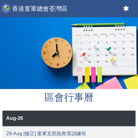
香港童軍總會荃灣區
區會行事曆
Aug-26
29-Aug [修正] 童軍支部急救章訓練班